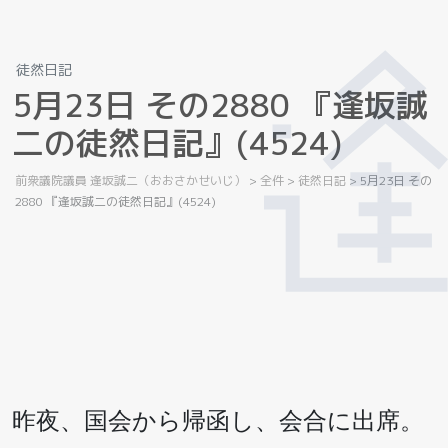
徒然日記
5
月
2
3
日
そ
の
2
8
8
0
『
逢
坂
誠
二
の
徒
然
日
記
』
(
4
5
2
4
)
前衆議院議員 逢坂誠二（おおさかせいじ）
>
全件
>
徒然日記
>
5月23日 その
2880 『逢坂誠二の徒然日記』(4524)
昨夜、国会から帰函し、会合に出席。