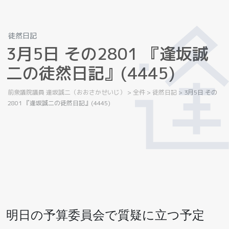
徒然日記
3
月
5
日
そ
の
2
8
0
1
『
逢
坂
誠
二
の
徒
然
日
記
』
(
4
4
4
5
)
前衆議院議員 逢坂誠二（おおさかせいじ）
>
全件
>
徒然日記
>
3月5日 その
2801 『逢坂誠二の徒然日記』(4445)
明日の予算委員会で質疑に立つ予定