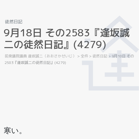
徒然日記
9
月
1
8
日
そ
の
2
5
8
3
『
逢
坂
誠
二
の
徒
然
日
記
』
(
4
2
7
9
)
前衆議院議員 逢坂誠二（おおさかせいじ）
>
全件
>
徒然日記
>
9月18日 その
2583『逢坂誠二の徒然日記』(4279)
寒い。