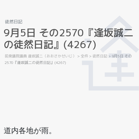
徒然日記
9
月
5
日
そ
の
2
5
7
0
『
逢
坂
誠
二
の
徒
然
日
記
』
(
4
2
6
7
)
前衆議院議員 逢坂誠二（おおさかせいじ）
>
全件
>
徒然日記
>
9月5日 その
2570『逢坂誠二の徒然日記』(4267)
道内各地が雨。