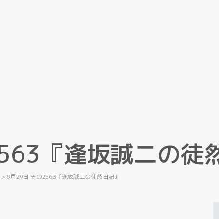
5
6
3
『
逢
坂
誠
二
の
徒
記
>
8月29日 その2563『逢坂誠二の徒然日記』