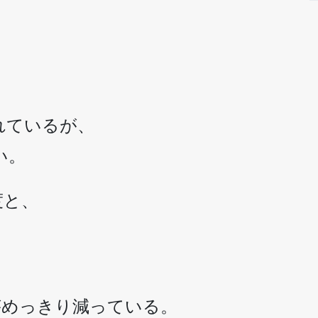
れているが、
い。
度と、
がめっきり減っている。