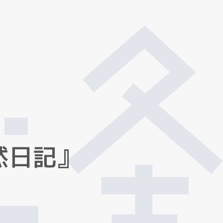
然
日
記
』