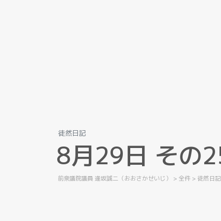
徒然日記
8
月
2
9
日
そ
の
2
前衆議院議員 逢坂誠二（おおさかせいじ）
>
全件
>
徒然日