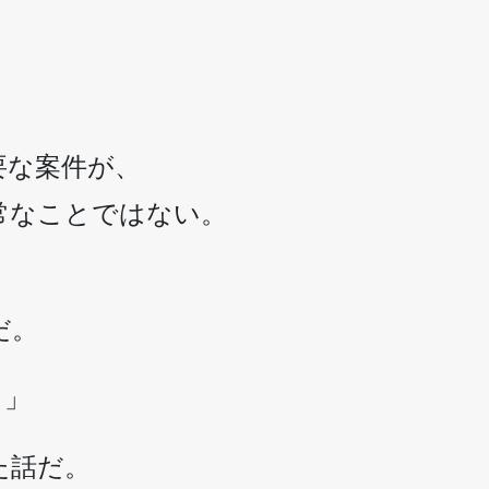
要な案件が、
常なことではない。
だ。
ょ」
た話だ。