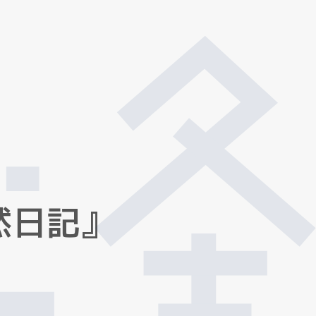
然
日
記
』