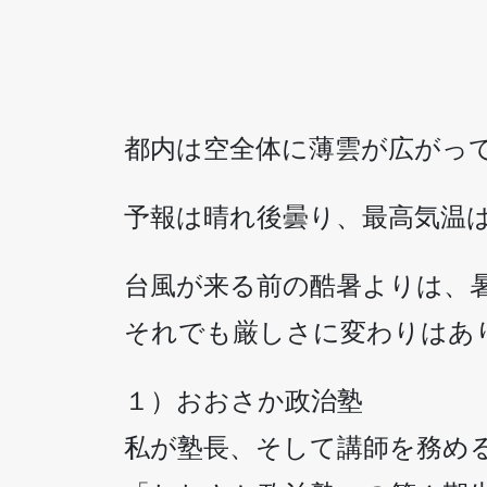
都内は空全体に薄雲が広がっ
予報は晴れ後曇り、最高気温
台風が来る前の酷暑よりは、
それでも厳しさに変わりはあ
１）おおさか政治塾
私が塾長、そして講師を務め