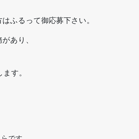
方はふるって御応募下さい。
務があり、
します。
ちらです。