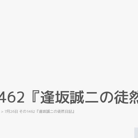
4
6
2
『
逢
坂
誠
二
の
徒
記
>
7月26日 その1462『逢坂誠二の徒然日記』