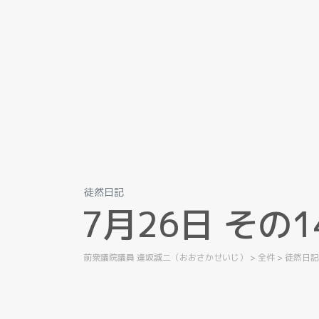
徒然日記
7
月
2
6
日
そ
の
1
前衆議院議員 逢坂誠二（おおさかせいじ）
>
全件
>
徒然日