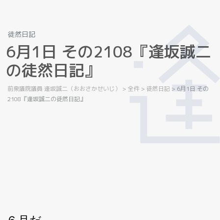
徒然日記
6
月
1
日
そ
の
2
1
0
8
『
逢
坂
誠
二
の
徒
然
日
記
』
前衆議院議員 逢坂誠二（おおさかせいじ）
>
全件
>
徒然日記
>
6月1日 その
2108『逢坂誠二の徒然日記』