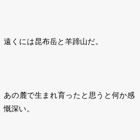
遠くには昆布岳と羊蹄山だ。
あの麓で生まれ育ったと思うと何か感
慨深い。