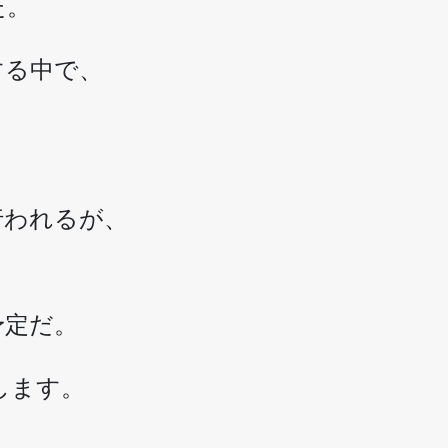
た。
する中で、
行われるが、
予定だ。
します。