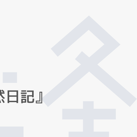
然
日
記
』