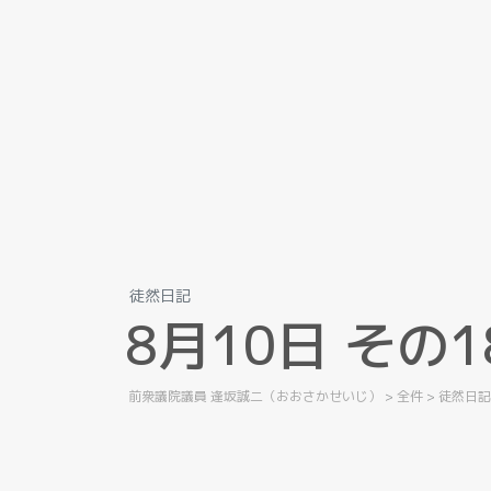
徒然日記
8
月
1
0
日
そ
の
1
前衆議院議員 逢坂誠二（おおさかせいじ）
>
全件
>
徒然日