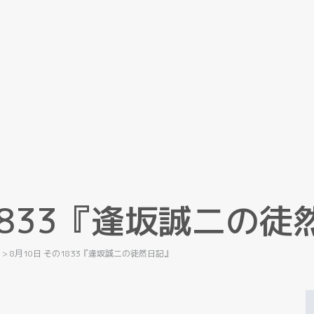
8
3
3
『
逢
坂
誠
二
の
徒
記
>
8月10日 その1833『逢坂誠二の徒然日記』