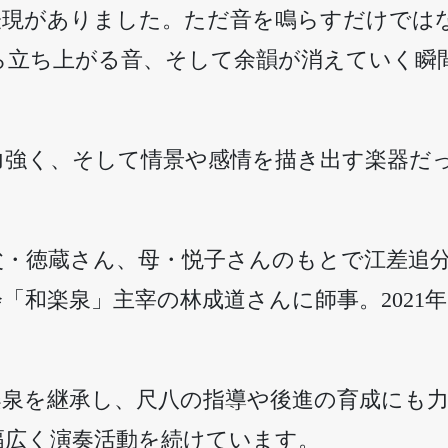
表現がありました。ただ音を鳴らすだけでは
ら立ち上がる音、そして余韻が消えていく瞬
力強く、そして情景や感情を描き出す楽器だ
父・徳蔵さん、母・悦子さんのもとで江差追
会「和楽泉」主宰の林成道さんに師事。2021
和楽泉を継承し、尺八の指導や後進の育成にも
幅広く演奏活動を続けています。