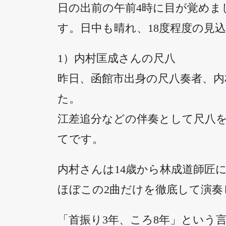
日の出前の午前4時に目が覚めま
す。日中も晴れ、18度程度の見
1）内村匡成さんの尺八
昨日、函館市出身の尺八奏者、内
た。
江差追分などの伴奏として尺八
てです。
内村さんは14歳から林成道師匠
ほぼこの2曲だけを徹底して演奏
「首振り3年、ころ8年」という