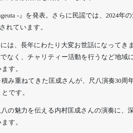
ageuta -』を発表。さらに民謡では、202
勝されています。
妻には、長年にわたり大変お世話になってき
けでなく、チャリティー活動を行うなど地域
います。
積み重ねてきた匡成さんが、尺八演奏30周
ことです。
八の魅力を伝える内村匡成さんの演奏に、深
います。