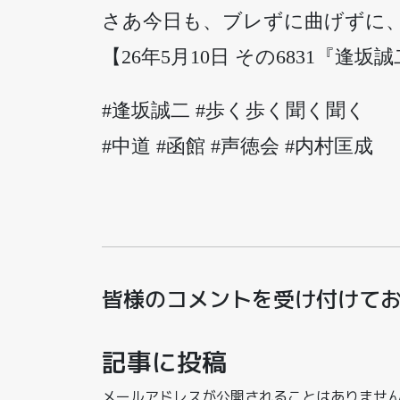
さあ今日も、ブレずに曲げずに
【26年5月10日 その6831『逢坂
#逢坂誠二 #歩く歩く聞く聞く
#中道 #函館 #声徳会 #内村匡成
皆様のコメントを受け付けて
記事に投稿
メールアドレスが公開されることはありませ