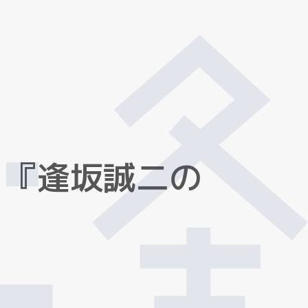
『
逢
坂
誠
二
の