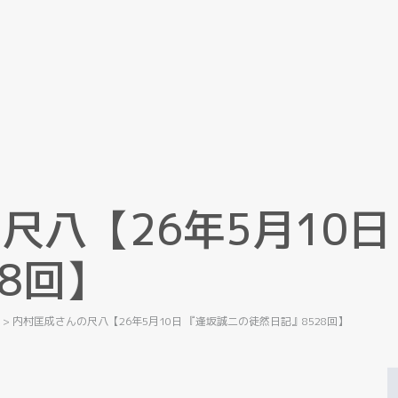
の
尺
八
【
2
6
年
5
月
1
0
日
8
回
】
記
>
内村匡成さんの尺八【26年5月10日 『逢坂誠二の徒然日記』8528回】