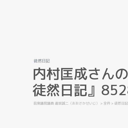
徒然日記
内
村
匡
成
さ
ん
徒
然
日
記
』
8
5
2
前衆議院議員 逢坂誠二（おおさかせいじ）
>
全件
>
徒然日