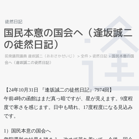
徒然日記
国
民
本
意
の
国
会
へ
（
逢
坂
誠
二
の
徒
然
日
記
）
前衆議院議員 逢坂誠二（おおさかせいじ）
>
全件
>
徒然日記
>
国民本意の国
会へ（逢坂誠二の徒然日記）
【24年10月31日 『逢坂誠二の徒然日記』7974回】
午前4時の函館はまだ真っ暗ですが、星が見えます。9度程
度で寒さを感じます。日中も晴れ、17度程度になる見込み
です。
1）国民本意の国会へ