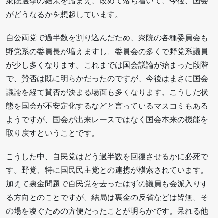
衆院選挙の結果を踏まえ、改めて落ち着いて、今後、国会
がどうなるかを想起しています。
自公両党で過半数を割り込んだため、衆院の各種委員会も
野党系の委員長が増えますし、委員会の多くで野党系議員
が少し多くなります。これまでは国会議論が始まった段階
で、賛否は既に明らかだったのですが、今後はまさに国会
議論を経て賛否が決まる場面も多くなります。こうした状
態を国会が不安定化するなどと言っているマスコミもある
ようですが、国会が出来レースではなく国会本来の機能を
取り戻すということです。
こうした中、自民党はどう過半数を回復させるかに必死で
す。野党、特に国民民主党との連携が模索されています。
加えて裏金問題で自民党を去ったはずの議員も会派入りす
る方向とのことですが、結局は裏金の反省などは皆無、そ
の場を凌ぐための方便だったことが明らかです。呆れる他