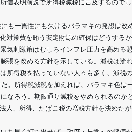
の所信表明演説で所得税減税に言及するので
性にも一貫性にも欠けるバラマキの発想は改
子化対策費を賄う安定財源の確保はどうする
な景気刺激策はむしろインフレ圧力を高める
の膨張を改める方針を示している。減税は流
帯は所得税を払っていない人々も多く、減税
向だ。所得税減税を加えれば、バラマキ色は
降になろう。期限通り減税をやめられるのか
、法人、所得、たばこ税の増税方針を決めたが
をいち早く打ち出せば、政府・与党への評価