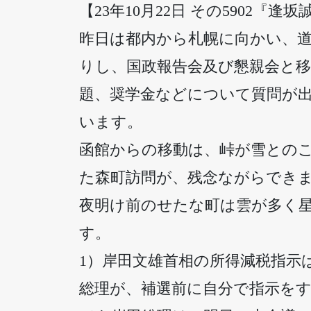
【23年10月22日 その5902『逢坂
昨日は都内から札幌に向かい、
りし、国政報告会及び懇親会と移
題、奨学金などについて質問が
います。
函館からの移動は、峠が雪との
た森町訪問が、残念ながらでき
夜明け前のせたな町は雲が多く星
す。
1）岸田文雄首相の所得減税指示
総理が、補選前に自分で指示を