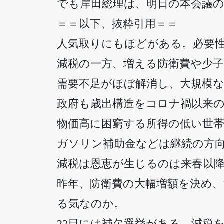
でも岸田総理は、明日の本会議
＝＝以下、抜粋引用＝＝
人気取りにもほどがある。必要
減税の一方、増える防衛費や少
需要不足がほぼ解消し、大規模
政府も歳出構造をコロナ禍以来
物価高に困窮する所得の低い世
ガソリン補助金などは継続の方
減税は恩恵が生じるのは来春以
昨年、防衛費の大幅増額を決め
る気なのか。
22日には補欠選挙がある。減税