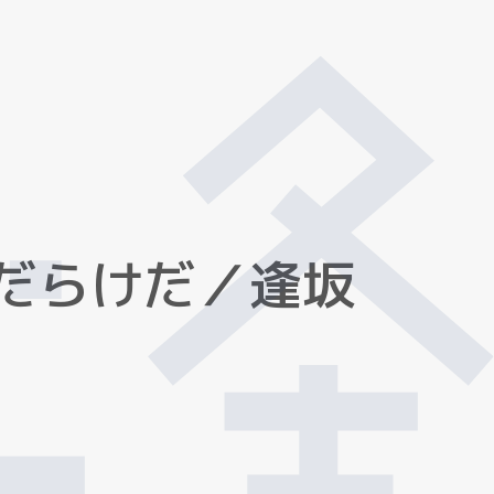
だ
ら
け
だ
／
逢
坂