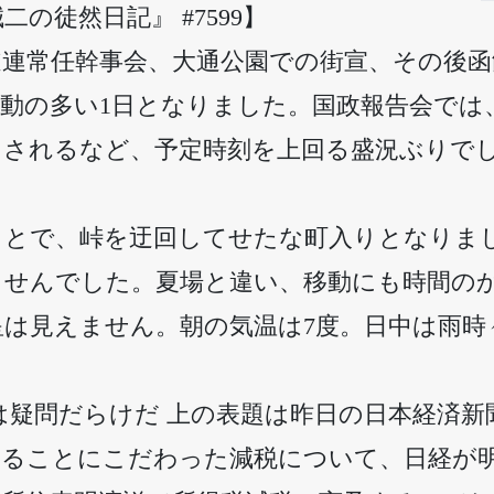
誠二の徒然日記』 #7599】
道連常任幹事会、大通公園での街宣、その後
動の多い1日となりました。国政報告会では
出されるなど、予定時刻を上回る盛況ぶりで
ことで、峠を迂回してせたな町入りとなりま
ませんでした。夏場と違い、移動にも時間の
は見えません。朝の気温は7度。日中は雨時
は疑問だらけだ 上の表題は昨日の日本経済
することにこだわった減税について、日経が