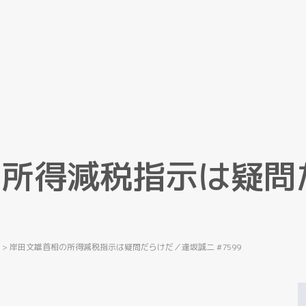
の
所
得
減
税
指
示
は
疑
問
記
>
岸田文雄首相の所得減税指示は疑問だらけだ／逢坂誠二 #7599