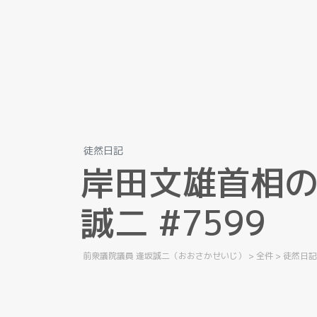
徒然日記
岸
田
文
雄
首
相
誠
二
#
7
5
9
9
前衆議院議員 逢坂誠二（おおさかせいじ）
>
全件
>
徒然日