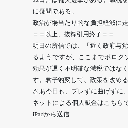
に疑問である。
政治が場当たり的な負担軽減に
＝＝以上、抜粋引用終了＝＝
明日の所信では、「近く政府与
るようですが、ここまでボロク
効果が遅く不明確な減税ではな
す。君子豹変して、政策を改め
さあ今日も、ブレずに曲げずに、確実に前
ネットによる個人献金はこちら
iPadから送信