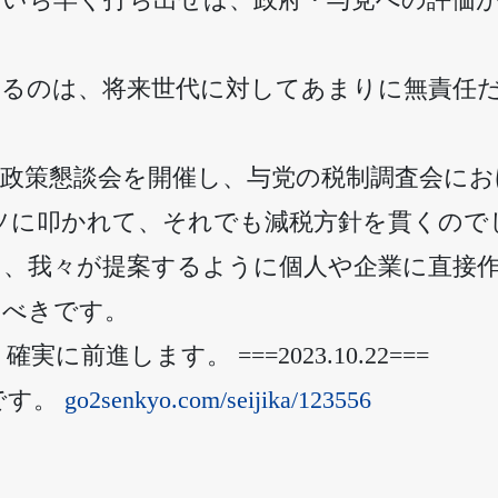
走るのは、将来世代に対してあまりに無責任
党政策懇談会を開催し、与党の税制調査会にお
ソに叩かれて、それでも減税方針を貫くので
く、我々が提案するように個人や企業に直接
るべきです。
進します。 ===2023.10.22===
です。
go2senkyo.com/seijika/123556