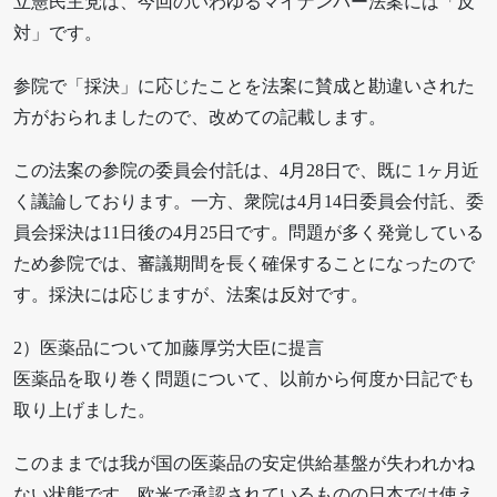
立憲民主党は、今回のいわゆるマイナンバー法案には「反
対」です。
参院で「採決」に応じたことを法案に賛成と勘違いされた
方がおられましたので、改めての記載します。
この法案の参院の委員会付託は、4月28日で、既に 1ヶ月近
く議論しております。一方、衆院は4月14日委員会付託、委
員会採決は11日後の4月25日です。問題が多く発覚している
ため参院では、審議期間を長く確保することになったので
す。採決には応じますが、法案は反対です。
2）医薬品について加藤厚労大臣に提言
医薬品を取り巻く問題について、以前から何度か日記でも
取り上げました。
このままでは我が国の医薬品の安定供給基盤が失われかね
ない状態です。欧米で承認されているものの日本では使え