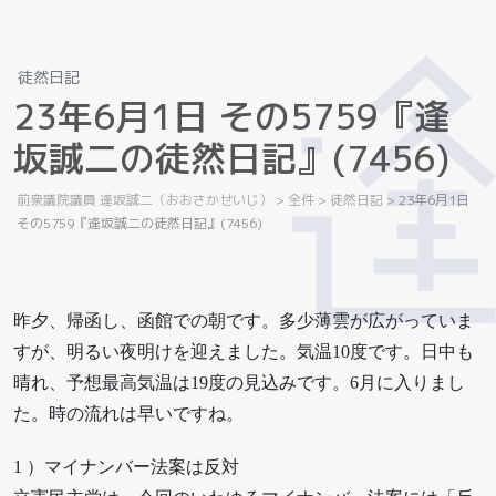
徒然日記
2
3
年
6
月
1
日
そ
の
5
7
5
9
『
逢
坂
誠
二
の
徒
然
日
記
』
(
7
4
5
6
)
前衆議院議員 逢坂誠二（おおさかせいじ）
>
全件
>
徒然日記
>
23年6月1日
その5759『逢坂誠二の徒然日記』(7456)
昨夕、帰函し、函館での朝です。多少薄雲が広がっていま
すが、明るい夜明けを迎えました。気温10度です。日中も
晴れ、予想最高気温は19度の見込みです。6月に入りまし
た。時の流れは早いですね。
1 ）マイナンバー法案は反対