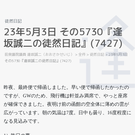
徒然日記
2
3
年
5
月
3
日
そ
の
5
7
3
0
『
逢
坂
誠
二
の
徒
然
日
記
』
(
7
4
2
7
)
前衆議院議員 逢坂誠二（おおさかせいじ）
>
全件
>
徒然日記
>
23年5月3日
その5730『逢坂誠二の徒然日記』(7427)
昨夜、最終便で帰函しました。早い便で帰函したかったの
ですが、GWのため、飛行機は軒並み満席で、やっと座席
が確保できました。夜明け前の函館の空全体に薄めの雲が
広がっています。朝の気温は7度。日中も曇り、16度程度に
なる見込みです。