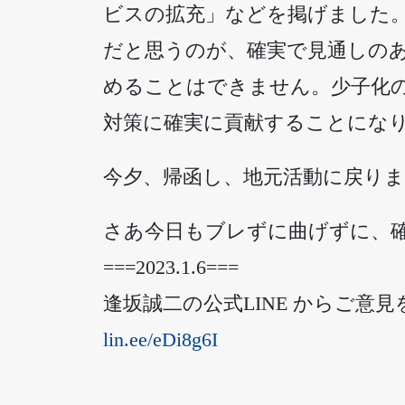
ビスの拡充」などを掲げました
だと思うのが、確実で見通しの
めることはできません。少子化
対策に確実に貢献することにな
今夕、帰函し、地元活動に戻り
さあ今日もブレずに曲げずに、
===2023.1.6===
逢坂誠二の公式LINE からご
lin.ee/eDi8g6I