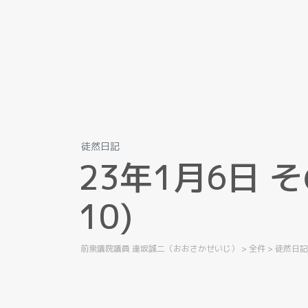
徒然日記
2
3
年
1
月
6
日
そ
1
0
)
前衆議院議員 逢坂誠二（おおさかせいじ）
>
全件
>
徒然日