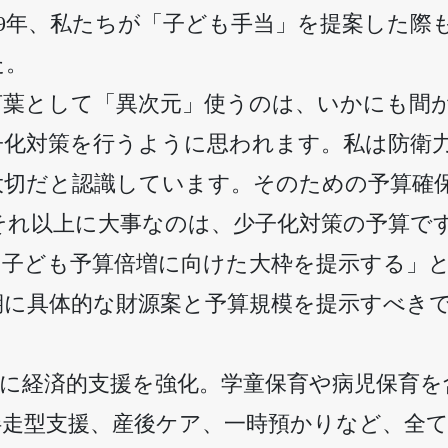
09年、私たちが「子ども手当」を提案した際
た。
言葉として「異次元」使うのは、いかにも間
子化対策を行うように思われます。私は防衛
大切だと認識しています。そのための予算確
それ以上に大事なのは、少子化対策の予算で
な子ども予算倍増に向けた大枠を提示する」
期に具体的な財源案と予算規模を提示すべき
に経済的支援を強化。学童保育や病児保育を
伴走型支援、産後ケア、一時預かりなど、全