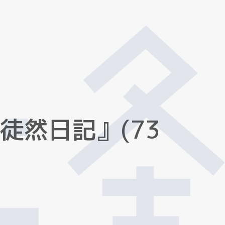
徒
然
日
記
』
(
7
3