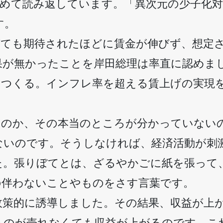
改めて読み返しています。「異次元の少子化対
す。
びても期待されたほどに賃金が伸びず、想定
果が無かったことを岸田総理は率直に認めま
をつくる。インフレ率を超える賃上げの実現
なのか、その本当のところが分かっていない
ないのです。そうしなければ、経済活動が刺
た。張りぼてとは、ざるやかごに紙を張って
の伴わないことやものをさす言葉です。
政策的に誘導しました。その結果、収益が上
ものが売れなくても収益が上がるのです。こ