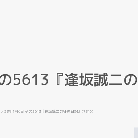
の
5
6
1
3
『
逢
坂
誠
二
の
記
>
23年1月6日 その5613『逢坂誠二の徒然日記』(7310)