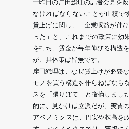
一昨日の岸田総理の記者会見を
なければならないことが山積で
賃上げに関し、「企業収益が伸
った」と、これまでの政策に効
を打ち、賃金が毎年伸びる構造
が、具体策は皆無です。
岸田総理は、なぜ賃上げが必要
モノを買う構造を作らねばなら
スを「張りぼて」と指摘しまし
的に、見かけは立派だが、実質
アベノミクスは、円安や株高を
す。アベノミクスでは、実際に