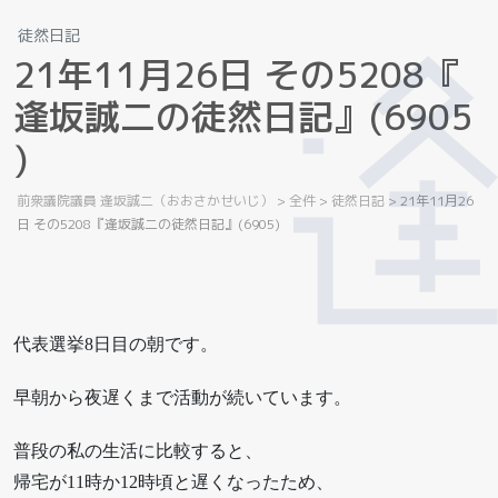
徒然日記
2
1
年
1
1
月
2
6
日
そ
の
5
2
0
8
『
逢
坂
誠
二
の
徒
然
日
記
』
(
6
9
0
5
)
前衆議院議員 逢坂誠二（おおさかせいじ）
>
全件
>
徒然日記
>
21年11月26
日 その5208『逢坂誠二の徒然日記』(6905)
代表選挙8日目の朝です。
早朝から夜遅くまで活動が続いています。
普段の私の生活に比較すると、
帰宅が11時か12時頃と遅くなったため、