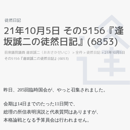
徒然日記
2
1
年
1
0
月
5
日
そ
の
5
1
5
6
『
逢
坂
誠
二
の
徒
然
日
記
』
(
6
8
5
3
)
前衆議院議員 逢坂誠二（おおさかせいじ）
>
全件
>
徒然日記
>
21年10月5日
その5156『逢坂誠二の徒然日記』(6853)
昨日、205回臨時国会が、やっと召集されました。
会期は14日までのたった11日間で、
総理の所信表明演説と代表質問はありますが、
本格論戦となる予算員会は行われません。