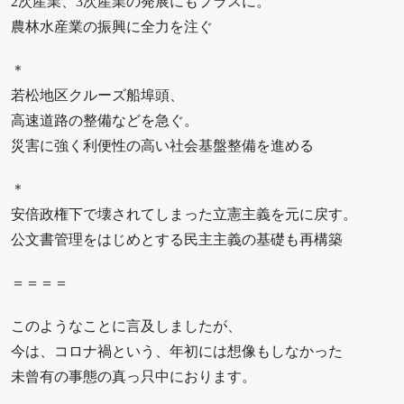
2次産業、3次産業の発展にもプラスに。
農林水産業の振興に全力を注ぐ
＊
若松地区クルーズ船埠頭、
高速道路の整備などを急ぐ。
災害に強く利便性の高い社会基盤整備を進める
＊
安倍政権下で壊されてしまった立憲主義を元に戻す。
公文書管理をはじめとする民主主義の基礎も再構築
＝＝＝＝
このようなことに言及しましたが、
今は、コロナ禍という、年初には想像もしなかった
未曾有の事態の真っ只中におります。