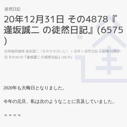
徒然日記
2
0
年
1
2
月
3
1
日
そ
の
4
8
7
8
『
逢
坂
誠
二
の
徒
然
日
記
』
(
6
5
7
5
)
前衆議院議員 逢坂誠二（おおさかせいじ）
>
全件
>
徒然日記
>
20年12月31
日 その4878『逢坂誠二 の徒然日記』(6575)
2020年も大晦日となりました。
今年の元旦、私は次のようなことに言及していました。
＝＝＝＝