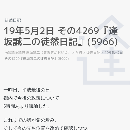
徒然日記
1
9
年
5
月
2
日
そ
の
4
2
6
9
『
逢
坂
誠
二
の
徒
然
日
記
』
(
5
9
6
6
)
前衆議院議員 逢坂誠二（おおさかせいじ）
>
全件
>
徒然日記
>
19年5月2日
その4269『逢坂誠二の徒然日記』(5966)
一昨日、平成最後の日、
都内で今後の政策について
5時間あまり議論した。
これまでの我が党の歩み、
そして今の立ち位置を改めて確認しつつ、