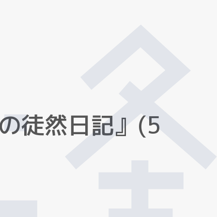
の
徒
然
日
記
』
(
5