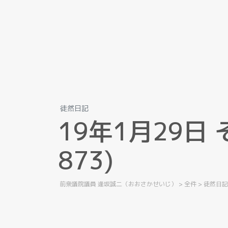
徒然日記
1
9
年
1
月
2
9
日
8
7
3
)
前衆議院議員 逢坂誠二（おおさかせいじ）
>
全件
>
徒然日