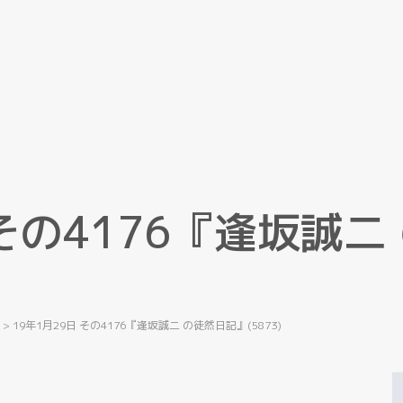
そ
の
4
1
7
6
『
逢
坂
誠
二
記
>
19年1月29日 その4176『逢坂誠二 の徒然日記』(5873)