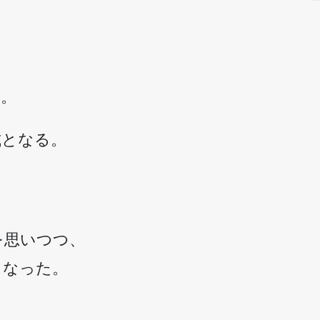
。
た。
式となる。
を思いつつ、
となった。