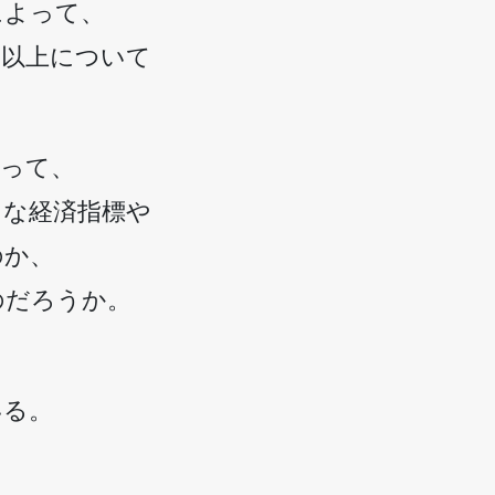
によって、
目以上について
。
よって、
うな経済指標や
のか、
のだろうか。
いる。