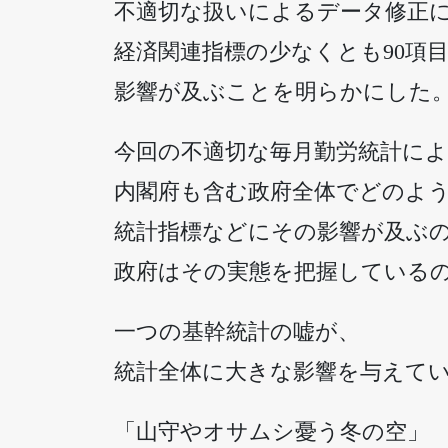
不適切な扱いによるデータ修正
経済関連指標の少なくとも90項
影響が及ぶことを明らかにした
今回の不適切な毎月勤労統計に
内閣府も含む政府全体でどのよ
統計指標などにその影響が及ぶ
政府はその実態を把握している
一つの基幹統計の嘘が、
統計全体に大きな影響を与えて
「山守やオサムシ憂う冬の空」