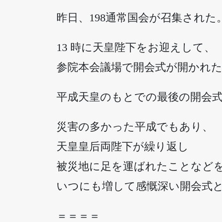
昨日、198通常国会が召集された
13 時に天皇陛下をお迎えして、
参院本会議場で開会式が開かれ
平成天皇のもとでの最後の開会
災害の多かった平成でもあり、
天皇皇后両陛下が繰り返し
被災地に足を運ばれたことなど
いつにも増して感慨深い開会式
＝＝＝＝