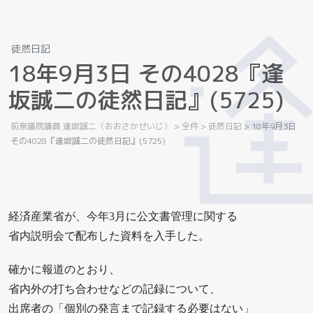
徒然日記
1
8
年
9
月
3
日
そ
の
4
0
2
8
『
逢
坂
誠
二
の
徒
然
日
記
』
(
5
7
2
5
)
前衆議院議員 逢坂誠二（おおさかせいじ）
>
全件
>
徒然日記
>
18年9月3日
その4028『逢坂誠二の徒然日記』(5725)
経済産業省が、今年3月に公文書管理に関する
省内説明会で配布した資料を入手した。
確かに報道のとおり、
省内外の打ち合わせなどの記録について、
出席者の「個別の発言まで記録する必要はない」