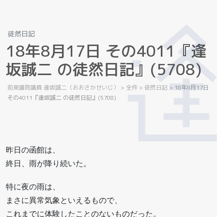
徒然日記
1
8
年
8
月
1
7
日
そ
の
4
0
1
1
『
逢
坂
誠
二
の
徒
然
日
記
』
(
5
7
0
8
)
前衆議院議員 逢坂誠二（おおさかせいじ）
>
全件
>
徒然日記
>
18年8月17日
その4011『逢坂誠二 の徒然日記』(5708)
昨日の函館は、
終日、雨が降り続いた。
特に夜の雨は、
まさに異常気象といえるもので、
これまでに体験したことのないものだった。