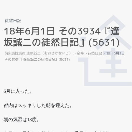
徒然日記
1
8
年
6
月
1
日
そ
の
3
9
3
4
『
逢
坂
誠
二
の
徒
然
日
記
』
(
5
6
3
1
)
前衆議院議員 逢坂誠二（おおさかせいじ）
>
全件
>
徒然日記
>
18年6月1日
その3934『逢坂誠二の徒然日記』(5631)
6月に入った。
都内はスッキリした朝を迎えた。
朝の気温は18度。