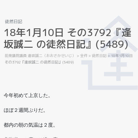
徒然日記
1
8
年
1
月
1
0
日
そ
の
3
7
9
2
『
逢
坂
誠
二
の
徒
然
日
記
』
(
5
4
8
9
)
前衆議院議員 逢坂誠二（おおさかせいじ）
>
全件
>
徒然日記
>
18年1月10日
その3792『逢坂誠二 の徒然日記』(5489)
今年初めて上京した。
ほぼ２週間ぶりだ。
都内の朝の気温は２度。