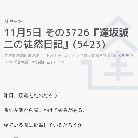
徒然日記
1
1
月
5
日
そ
の
3
7
2
6
『
逢
坂
誠
二
の
徒
然
日
記
』
(
5
4
2
3
)
前衆議院議員 逢坂誠二（おおさかせいじ）
>
全件
>
徒然日記
>
11月5日 その
3726『逢坂誠二の徒然日記』(5423)
昨日、寝違えたのだろう。
首の左側から肩にかけて痛みがある。
寝ている間に緊張しているだろうか。