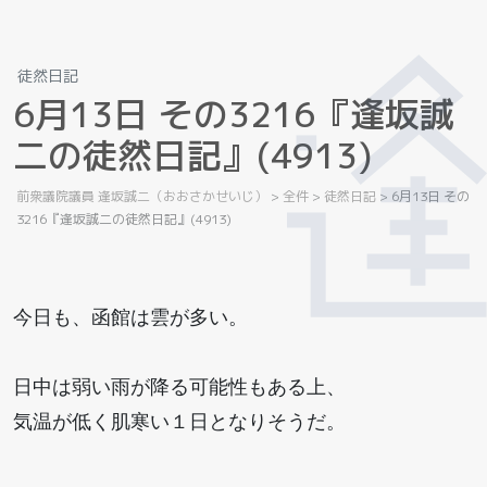
徒然日記
6
月
1
3
日
そ
の
3
2
1
6
『
逢
坂
誠
二
の
徒
然
日
記
』
(
4
9
1
3
)
前衆議院議員 逢坂誠二（おおさかせいじ）
>
全件
>
徒然日記
>
6月13日 その
3216『逢坂誠二の徒然日記』(4913)
今日も、函館は雲が多い。
日中は弱い雨が降る可能性もある上、
気温が低く肌寒い１日となりそうだ。