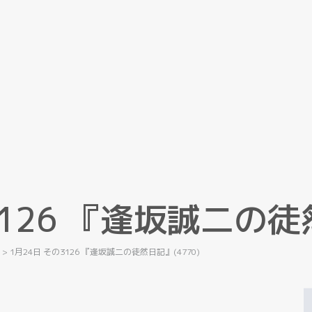
1
2
6
『
逢
坂
誠
二
の
徒
記
>
1月24日 その3126 『逢坂誠二の徒然日記』(4770)