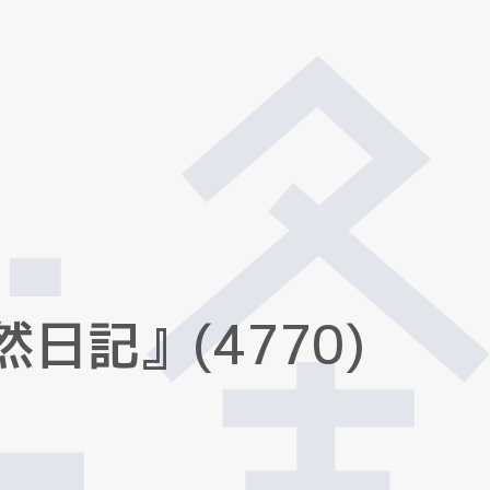
然
日
記
』
(
4
7
7
0
)