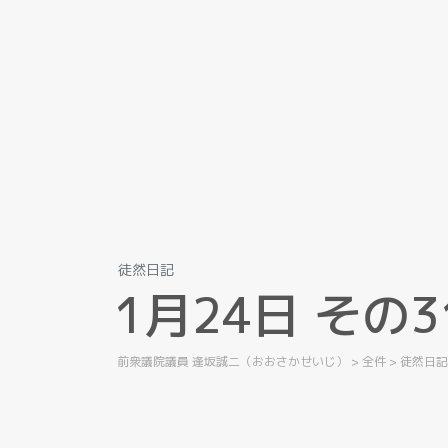
徒然日記
1
月
2
4
日
そ
の
3
前衆議院議員 逢坂誠二（おおさかせいじ）
>
全件
>
徒然日