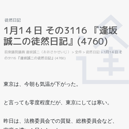
徒然日記
1
月
1
４
日
そ
の
3
1
1
6
『
逢
坂
誠
二
の
徒
然
日
記
』
(
4
7
6
0
)
前衆議院議員 逢坂誠二（おおさかせいじ）
>
全件
>
徒然日記
>
1月1４日 そ
の3116 『逢坂誠二の徒然日記』(4760)
東京は、今朝も気温が下がった。
と言っても零度程度だが、東京にしては寒い。
昨日は、法務委員会での質疑、総務委員会など、