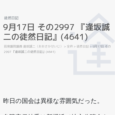
徒然日記
9
月
1
7
日
そ
の
2
9
9
7
『
逢
坂
誠
二
の
徒
然
日
記
』
(
4
6
4
1
)
前衆議院議員 逢坂誠二（おおさかせいじ）
>
全件
>
徒然日記
>
9月17日 その
2997 『逢坂誠二の徒然日記』(4641)
昨日の国会は異様な雰囲気だった。