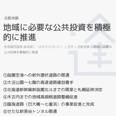
活動実績
地
域
に
必
要
な
公
共
投
資
を
積
極
的
に
推
進
前衆議院議員 逢坂誠二（おおさかせいじ）
>
全件
>
活動実績
>
地域に必要な
公共投資を積極的に推進
①函館空港への新外環状道路の開通
②大沼公園～七飯の高速道路建設着手
③北海道新幹線新函館北斗までの開業と札幌延伸決定
④木古内までの地域高規格道路整備促進
⑤臨海道路（巴大橋～七重浜）の事業促進と完成
⑥せたな新美谷トンネル開通