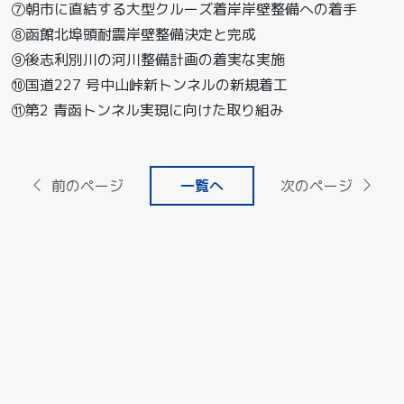
⑦朝市に直結する大型クルーズ着岸岸壁整備への着手
⑧函館北埠頭耐震岸壁整備決定と完成
⑨後志利別川の河川整備計画の着実な実施
⑩国道227 号中山峠新トンネルの新規着工
⑪第2 青函トンネル実現に向けた取り組み
前のページ
一覧へ
次のページ